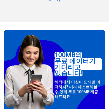
100MB의
무료 데이터가
기다리고
있습니다!
해외에서 이심이 안되면 어
떡하지? 미리 테스트해볼
수 있게 무료 100MB 제공
해드려요