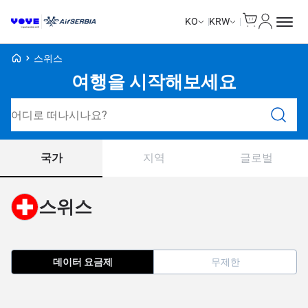
Cart
내 계정
KO
KRW
Voye Homepage
스위스
여행을 시작해보세요
요금제 검색
국가
지역
글로벌
스위스
데이터 요금제
무제한