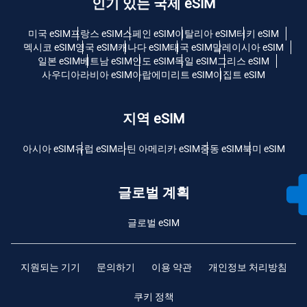
인기 있는 국제 eSIM
미국 eSIM
프랑스 eSIM
스페인 eSIM
이탈리아 eSIM
터키 eSIM
멕시코 eSIM
영국 eSIM
캐나다 eSIM
태국 eSIM
말레이시아 eSIM
일본 eSIM
베트남 eSIM
인도 eSIM
독일 eSIM
그리스 eSIM
사우디아라비아 eSIM
아랍에미리트 eSIM
이집트 eSIM
지역 eSIM
아시아 eSIM
유럽 ​​eSIM
라틴 아메리카 eSIM
중동 eSIM
북미 eSIM
글로벌 계획
글로벌 eSIM
지원되는 기기
문의하기
이용 약관
개인정보 처리방침
쿠키 정책