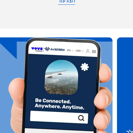
הצג עוד
without needing a physical SI
או המשיכו עם אימייל
ת מטבע:
 החלונית
שליחת קוד אימות
ת שפה:
 החלונית
מטבע
KRW - וון דרום קוריאני
Español
Engli
TWD - דולר טייוואני חדש
简体中文
Deuts
EUR - יורו
França
العربية
לך