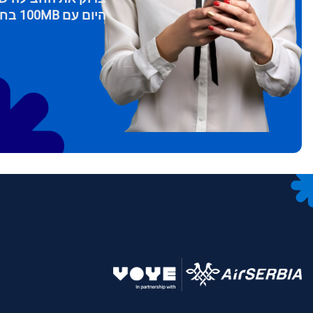
THB - באט תאילנדי
היום עם 100MB בחינם
文
IDR - רופיה אינדונזית
語
CAD - דולר קנדי
ki
AED - דירהם איחוד האמירויות הערביות
ки
CHF - פרנק שוויצרי
RSD - דינר סרבי