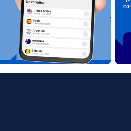
PHP - פזו פיליפיני
繁體中
עברית
AUD - דולר אוסטרלי
한국어
日本
GBP - לירה שטרלינג
Português
Pols
ILS - שקל ישראלי חדש
Türkçe
српс
NZD - דולר ניו זילנדי