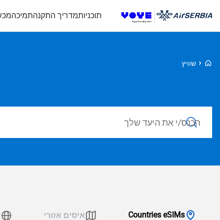
תוכניות
מדריך התקנה
תמיכה
מכש
Voye Homepage
שוויץ
חפש חבילות
Countries eSIMs
איסים אזורי
א