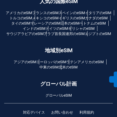
人気の国際eSIM
アメリカのeSIM
フランスのeSIM
スペインのeSIM
イタリアのeSIM
トルコのeSIM
メキシコのeSIM
イギリスのeSIM
カナダのeSIM
タイのeSIM
マレーシアのeSIM
日本のeSIM
ベトナムのeSIM
インドのeSIM
ドイツのeSIM
ギリシャのeSIM
サウジアラビアのeSIM
アラブ首長国連邦のeSIM
エジプトのeSIM
地域別eSIM
アジアのeSIM
ヨーロッパのeSIM
ラテンアメリカのeSIM
中東のeSIM
北米のeSIM
グローバル計画
グローバルeSIM
対応デバイス
お問い合わせ
利用規約