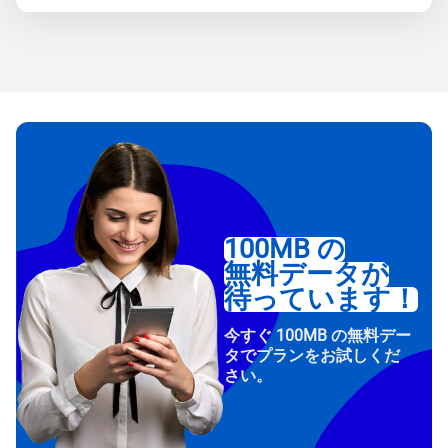
100MB の
無料データが
待っています！
今すぐ 100MB の無料デー
タでプランをお試しくだ
さい。