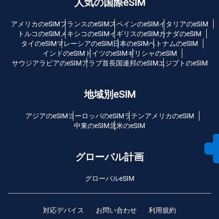
人気の国際eSIM
アメリカのeSIM
フランスのeSIM
スペインのeSIM
イタリアのeSIM
トルコのeSIM
メキシコのeSIM
イギリスのeSIM
カナダのeSIM
タイのeSIM
マレーシアのeSIM
日本のeSIM
ベトナムのeSIM
インドのeSIM
ドイツのeSIM
ギリシャのeSIM
サウジアラビアのeSIM
アラブ首長国連邦のeSIM
エジプトのeSIM
地域別eSIM
アジアのeSIM
ヨーロッパのeSIM
ラテンアメリカのeSIM
中東のeSIM
北米のeSIM
グローバル計画
グローバルeSIM
対応デバイス
お問い合わせ
利用規約