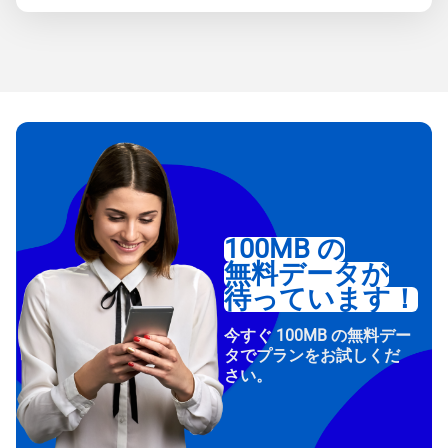
100MB の
無料データが
待っています！
今すぐ 100MB の無料デー
タでプランをお試しくだ
さい。