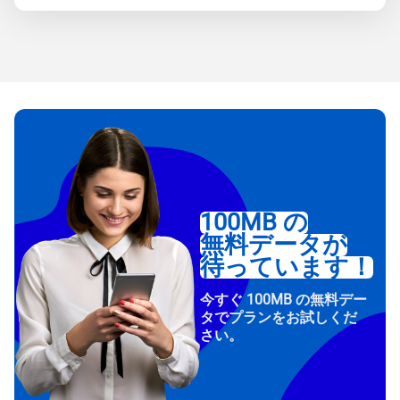
100MB の
無料データが
待っています！
今すぐ 100MB の無料デー
タでプランをお試しくだ
さい。