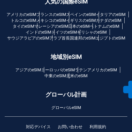
人気の国際eSIM
アメリカのeSIM
フランスのeSIM
スペインのeSIM
イタリアのeSIM
トルコのeSIM
メキシコのeSIM
イギリスのeSIM
カナダのeSIM
タイのeSIM
マレーシアのeSIM
日本のeSIM
ベトナムのeSIM
インドのeSIM
ドイツのeSIM
ギリシャのeSIM
サウジアラビアのeSIM
アラブ首長国連邦のeSIM
エジプトのeSIM
地域別eSIM
アジアのeSIM
ヨーロッパのeSIM
ラテンアメリカのeSIM
中東のeSIM
北米のeSIM
グローバル計画
グローバルeSIM
対応デバイス
お問い合わせ
利用規約