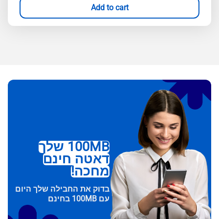
Add to cart
100MB שלך
דאטה חינם
מחכה!
בדוק את החבילה שלך היום
עם 100MB בחינם