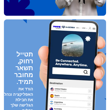
תטייל
רחוק,
תשאר
מחובר
תמיד.
הורד את
האפליקציה ונהל
את חבילת
הגלישה שלך