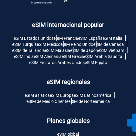
eSIM internacional popular
eSIM Estados Unidos
eSIM Francia
eSIM España
eSIM Italia
eSIM Turquía
eSIM México
eSIM Reino Unido
eSIM de Canadá
eSIM de Tailandia
eSIM Malasia
eSIM de Japón
eSIM Vietnam
eSIM India
eSIM Alemania
eSIM Grecia
eSIM Arabia Saudita
eSIM Emiratos Árabes Unidos
eSIM Egipto
eSIM regionales
eSIM asiática
eSIM Europa
eSIM Latinoamérica
eSIM de Medio Oriente
eSIM de Norteamérica
Planes globales
eSIM global