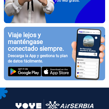
100 MB gratis.
Viaje lejos y
manténgase
conectado siempre.
Descarga la App y gestiona tu plan
de datos fácilmente.