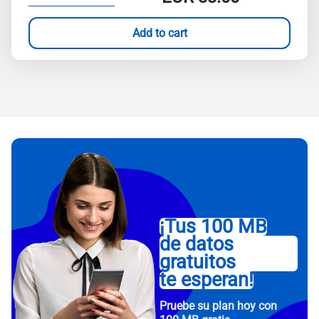
Add to cart
¡Tus 100 MB
de datos
gratuitos
te esperan!
Pruebe su plan hoy con