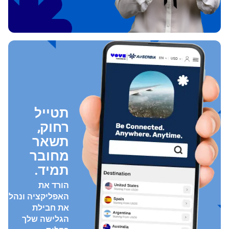
תטייל
רחוק,
תשאר
מחובר
תמיד.
הורד את
האפליקציה ונהל
את חבילת
הגלישה שלך