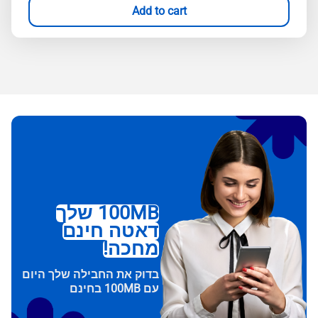
Add to cart
100MB שלך
דאטה חינם
מחכה!
בדוק את החבילה שלך היום
עם 100MB בחינם