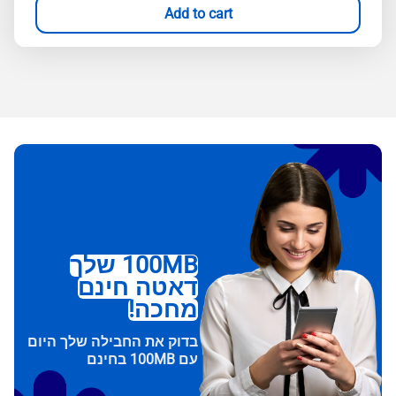
Add to cart
100MB שלך
דאטה חינם
מחכה!
בדוק את החבילה שלך היום
עם 100MB בחינם