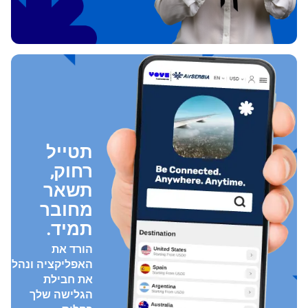
תטייל
רחוק,
תשאר
מחובר
תמיד.
הורד את
האפליקציה ונהל
את חבילת
הגלישה שלך