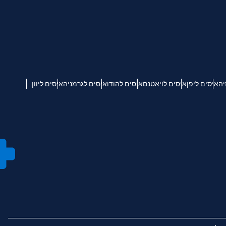
יה
איסים ליפן
איסים לויאטנם
איסים להודו
איסים לגרמניה
איסים ליוון