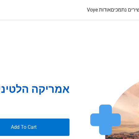
ירים נתמכים
אודות Voye
אמריקה הלטינית 60 ימים b
Add To Cart