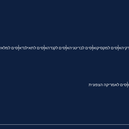
KRW - וון דרום קוריאני
Español
Engli
TWD - דולר טייוואני חדש
רקיה
איסים למקסיקו
איסים לבריטניה
איסים לקנדה
איסים לתאילנד
איסים למלאז
简体中文
Deuts
EUR - יורו
França
العربية
PHP - פזו פיליפיני
יסים לאמריקה הצפונית
繁體中
עברית
AUD - דולר אוסטרלי
한국어
日本
GBP - לירה שטרלינג