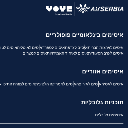
USD - דולר אמריקאי.
sh
איסימים בינלאומיים פופולריים
SGD - דולר סינגפורי
איסים לארצות הברית
איסים לצרפת
איסים לספרד
איסים לאיטליה
איסים לטו
ch
איסים לערב הסעודית
איסים לאיחוד האמירויות
איסים למצרים
JPY - ין יפני
is
איסימים אזוריים
THB - באט תאילנדי
איסים לאסיה
איסים לאירופה
איסים לאמריקה הלטינית
איסים למזרח התיכון
א
文
IDR - רופיה אינדונזית
תוכניות גלובליות
語
איסימים גלובלים
CAD - דולר קנדי