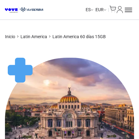
Cart
Mi Cuent
Unlimited Data
Unlimited Data
Unlimited Data
Unlimited Data
ES
EUR
Inicio
Latin America
Latin America 60 días 15GB