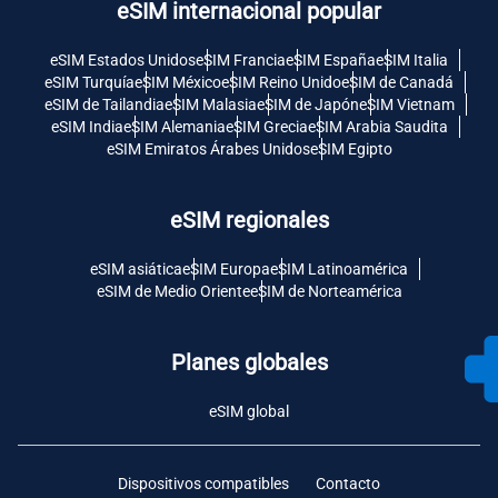
eSIM internacional popular
eSIM Estados Unidos
eSIM Francia
eSIM España
eSIM Italia
eSIM Turquía
eSIM México
eSIM Reino Unido
eSIM de Canadá
eSIM de Tailandia
eSIM Malasia
eSIM de Japón
eSIM Vietnam
eSIM India
eSIM Alemania
eSIM Grecia
eSIM Arabia Saudita
eSIM Emiratos Árabes Unidos
eSIM Egipto
eSIM regionales
eSIM asiática
eSIM Europa
eSIM Latinoamérica
eSIM de Medio Oriente
eSIM de Norteamérica
Planes globales
eSIM global
Dispositivos compatibles
Contacto