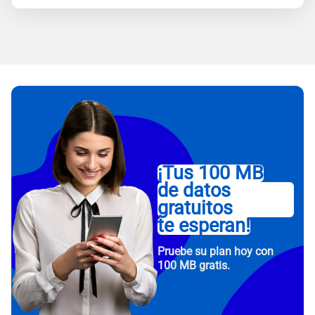
¡Tus 100 MB
de datos
gratuitos
te esperan!
Pruebe su plan hoy con
100 MB gratis.