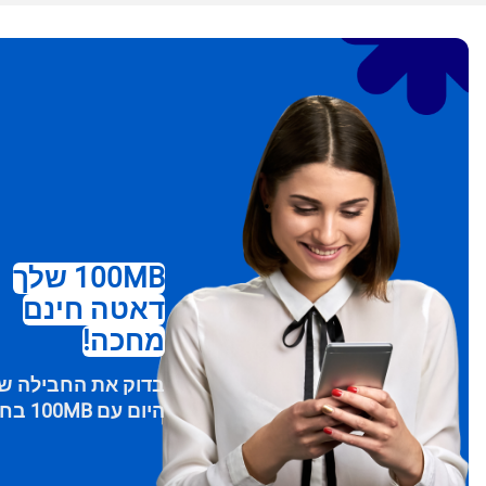
100MB שלך
סגירת
eSim?
דאטה חינם
מחכה!
nology.
ey will
בדוק את החבילה ש
r enter
היום עם 100MB בחינם
of eSIM
M card!