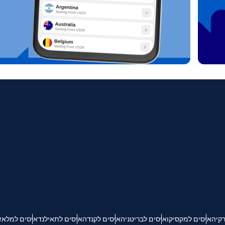
ת מטבע:
 החלונית
שליחת קוד אימות
ת שפה:
 החלונית
מטבע
KRW - וון דרום קוריאני
Español
Engli
TWD - דולר טייוואני חדש
简体中文
Deuts
EUR - יורו
França
العربية
PHP - פזו פיליפיני
רקיה
איסים למקסיקו
איסים לבריטניה
איסים לקנדה
איסים לתאילנד
איסים למלאז
繁體中
עברית