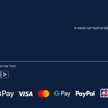
AUD - דולר אוסטרלי
한국어
日本
GBP - לירה שטרלינג
יסים לאמריקה הצפונית
Português
Pols
ILS - שקל ישראלי חדש
Türkçe
српс
NZD - דולר ניו זילנדי
הורד את הא