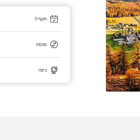
תקף ל-
מכסה
כיסוי