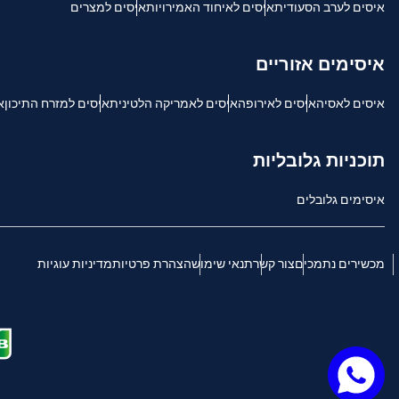
איסים לערב הסעודית
איסים לאיחוד האמירויות
איסים למצרים
IDR - רופיה אינדונזית
איסימים אזוריים
語
CAD - דולר קנדי
איסים לאסיה
איסים לאירופה
איסים לאמריקה הלטינית
איסים למזרח התיכון
א
ki
AED - דירהם איחוד האמירויות הערביות
תוכניות גלובליות
ки
איסימים גלובלים
CHF - פרנק שוויצרי
מכשירים נתמכים
צור קשר
תנאי שימוש
הצהרת פרטיות
מדיניות עוגיות
RSD - דינר סרבי