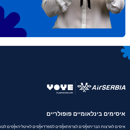
אימייל
בחיר
סגירת
בחיר
סגירת
חיפוש 
USD - דולר אמריקאי.
sh
SGD - דולר סינגפורי
ch
JPY - ין יפני
is
איסימים בינלאומיים פופולריים
THB - באט תאילנדי
איסים לארצות הברית
איסים לצרפת
איסים לספרד
איסים לאיטליה
איסים לטו
文