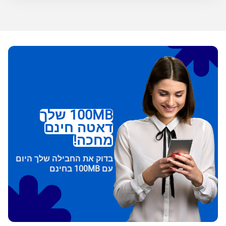
100MB שלך
דאטה חינם
מחכה!
בדוק את החבילה שלך היום
עם 100MB בחינם