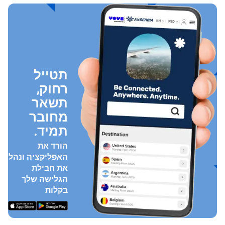
תטייל
רחוק,
תשאר
מחובר
תמיד.
הורד את
האפליקציה ונהל
את חבילת
הגלישה שלך
בקלות