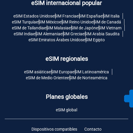
eSIM internacional popular
eSIM Estados Unidos
eSIM Francia
eSIM España
eSIM Italia
eSIM Turquía
eSIM México
eSIM Reino Unido
eSIM de Canadá
eSIM de Tailandia
eSIM Malasia
eSIM de Japón
eSIM Vietnam
eSIM India
eSIM Alemania
eSIM Grecia
eSIM Arabia Saudita
eSIM Emiratos Árabes Unidos
eSIM Egipto
eSIM regionales
eSIM asiática
eSIM Europa
eSIM Latinoamérica
eSIM de Medio Oriente
eSIM de Norteamérica
Planes globales
eSIM global
Dispositivos compatibles
Contacto