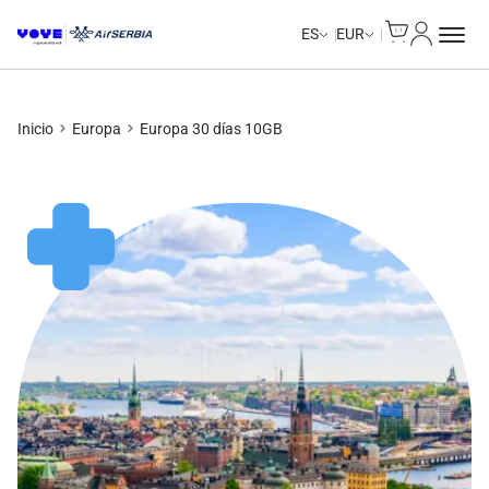
Cart
Mi Cuent
Unlimited Data
Unlimited Data
Unlimited Data
Unlimited Data
ES
EUR
Inicio
Europa
Europa 30 días 10GB