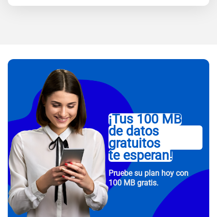
¡Tus 100 MB
de datos
gratuitos
te esperan!
Pruebe su plan hoy con
100 MB gratis.