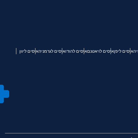
יה
איסים ליפן
איסים לויאטנם
איסים להודו
איסים לגרמניה
איסים ליוון