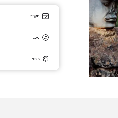
תקף ל-
מכסה
כיסוי