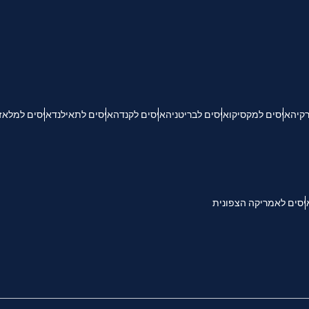
KRW - וון דרום קוריאני
Español
Engli
TWD - דולר טייוואני חדש
רקיה
איסים למקסיקו
איסים לבריטניה
איסים לקנדה
איסים לתאילנד
איסים למלאז
简体中文
Deuts
EUR - יורו
França
العربية
PHP - פזו פיליפיני
יסים לאמריקה הצפונית
繁體中
עברית
AUD - דולר אוסטרלי
한국어
日本
GBP - לירה שטרלינג