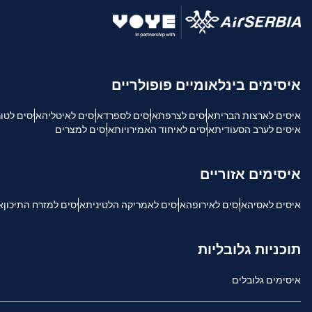
USD - דולר אמריקאי.
sh
איסימים בינלאומיים פופולריים
SGD - דולר סינגפורי
איסים לארצות הברית
איסים לצרפת
איסים לספרד
איסים לאיטליה
איסים לטו
ch
איסים לערב הסעודית
איסים לאיחוד האמירויות
איסים למצרים
JPY - ין יפני
is
איסימים אזוריים
THB - באט תאילנדי
איסים לאסיה
איסים לאירופה
איסים לאמריקה הלטינית
איסים למזרח התיכון
א
文
IDR - רופיה אינדונזית
תוכניות גלובליות
語
איסימים גלובלים
CAD - דולר קנדי