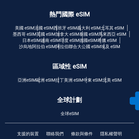
熱門國際 eSIM
美國 eSIM
法國 eSIM
西班牙 eSIM
義大利 eSIM
土耳其 eSIM
墨西哥 eSIM
英國 eSIM
加拿大 eSIM
泰國 eSIM
馬來西亞 eSIM
日本eSIM
越南 eSIM
印度 eSIM
德國eSIM
希臘 eSIM
沙烏地阿拉伯 eSIM
阿拉伯聯合大公國 eSIM
埃及 eSIM
區域性 eSIM
亞洲eSIM
歐洲 eSIM
拉丁美洲 eSIM
中東 eSIM
北美 eSIM
全球計劃
全球eSIM
支援的裝置
聯絡我們
條款與條件
隱私權聲明