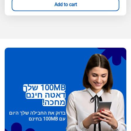
Add to cart
100MB שלך
דאטה חינם
מחכה!
בדוק את החבילה שלך היום
עם 100MB בחינם