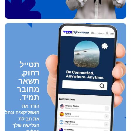
תטייל
רחוק,
תשאר
מחובר
תמיד.
הורד את
האפליקציה ונהל
את חבילת
הגלישה שלך