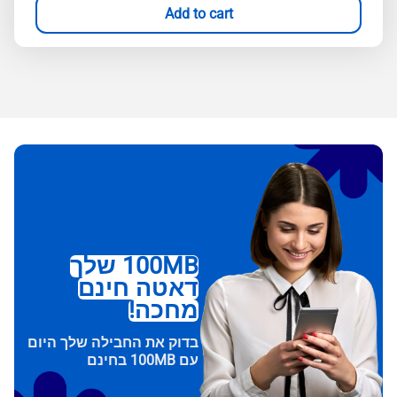
Add to cart
100MB שלך
דאטה חינם
מחכה!
בדוק את החבילה שלך היום
עם 100MB בחינם