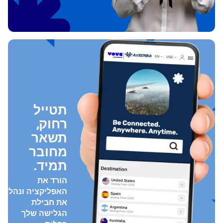
תטייל
רחוק,
תשאר
מחובר
תמיד.
הורד את
האפליקציה ונהל
את חבילת
הגלישה שלך