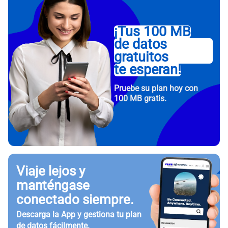
¡Tus 100 MB
de datos
gratuitos
te esperan!
Pruebe su plan hoy con
100 MB gratis.
Viaje lejos y
manténgase
conectado siempre.
Descarga la App y gestiona tu plan
de datos fácilmente.