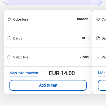
Ruanda
Cobertura
Co
3GB
Datos
Da
7 días
Válido Por
Vá
EUR
14.00
Más información
Más 
Add to cart