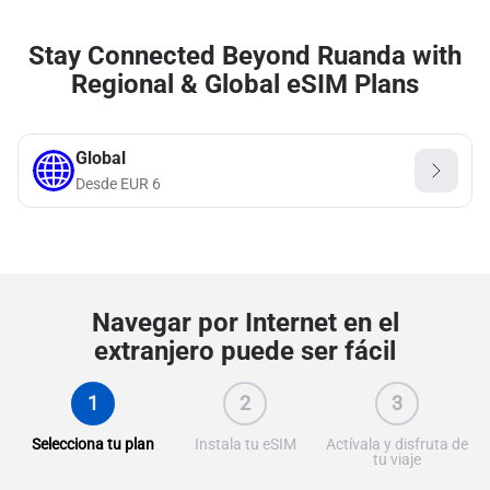
Stay Connected Beyond Ruanda with
Regional & Global eSIM Plans
Global
Desde
EUR
6
Navegar por Internet en el
extranjero puede ser fácil
1
2
3
Selecciona tu plan
Instala tu eSIM
Actívala y disfruta de
tu viaje