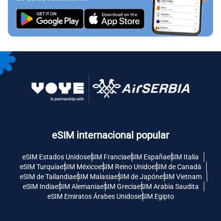
eSIM internacional popular
eSIM Estados Unidos
eSIM Francia
eSIM España
eSIM Italia
eSIM Turquía
eSIM México
eSIM Reino Unido
eSIM de Canadá
eSIM de Tailandia
eSIM Malasia
eSIM de Japón
eSIM Vietnam
eSIM India
eSIM Alemania
eSIM Grecia
eSIM Arabia Saudita
eSIM Emiratos Árabes Unidos
eSIM Egipto