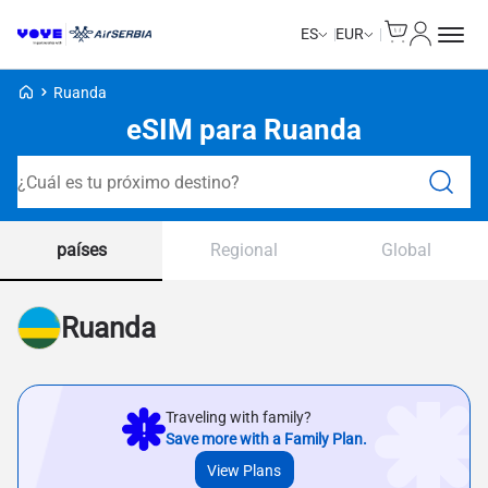
Cart
Mi Cuent
ES
EUR
Voye Homepage
Ruanda
eSIM para Ruanda
Planes de búsqueda
países
Regional
Global
Ruanda
Traveling with family?
Save more with a Family Plan.
View Plans