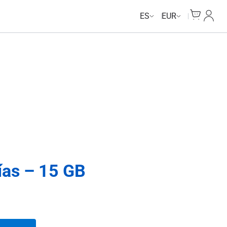
Cart
Mi Cu
ES
EUR
ías – 15 GB