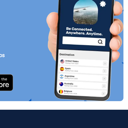
Cerrar ventana emergente
tos
ology.
ill
enter
eSIM
Cerrar ventana emergente
Cerrar ventana emergente