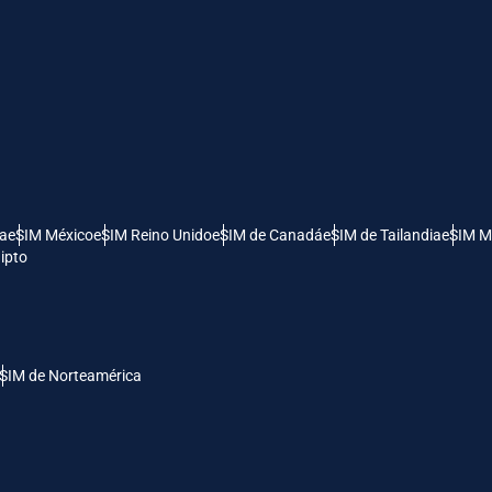
- Dólar Estadounidense (EE.UU.)
KRW - Won Surcoreano
nglish
Español
- Dólar De Singapur
TWD - Nuevo Dólar Taiwanés
eutsch
简体中文
ía
eSIM México
eSIM Reino Unido
eSIM de Canadá
eSIM de Tailandia
eSIM M
- Yen Japonés
EUR - Euro
ipto
rançais
العربية
- Baht Tailandés
PHP - Peso Filipino
繁體中文
עברית
SIM de Norteamérica
- Rupia Indonesia
AUD - Dólar Australiano
日本語
한국어
- Dólar Canadiense
GBP - Libra Esterlina