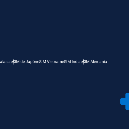
alasia
eSIM de Japón
eSIM Vietnam
eSIM India
eSIM Alemania