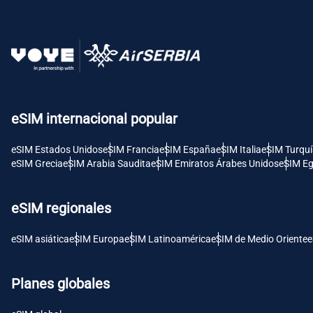
USD 
E
SGD 
eSIM internacional popular
D
eSIM Estados Unidos
eSIM Francia
eSIM España
eSIM Italia
eSIM Turqu
JPY 
eSIM Grecia
eSIM Arabia Saudita
eSIM Emiratos Árabes Unidos
eSIM Eg
F
THB 
eSIM regionales
eSIM asiática
eSIM Europa
eSIM Latinoamérica
eSIM de Medio Oriente
e
IDR 
Planes globales
CAD 