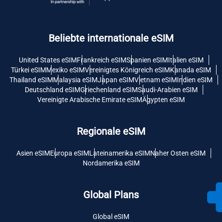
Beliebte internationale eSIM
United States eSIM
Frankreich eSIM
Spanien eSIM
Italien eSIM
Türkei eSIM
Mexiko eSIM
Vereinigtes Königreich eSIM
Kanada eSIM
Thailand eSIM
Malaysia eSIM
Japan eSIM
Vietnam eSIM
Indien eSIM
Deutschland eSIM
Griechenland eSIM
Saudi-Arabien eSIM
Vereinigte Arabische Emirate eSIM
Ägypten eSIM
Regionale eSIM
Asien eSIM
Europa eSIM
Lateinamerika eSIM
Naher Osten eSIM
Nordamerika eSIM
Global Plans
Global eSIM