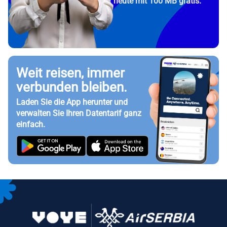
heute mit 100 MB gratis.
Weit reisen, immer
verbunden bleiben.
Laden Sie die App herunter und
verwalten Sie Ihren Datentarif ganz
einfach.