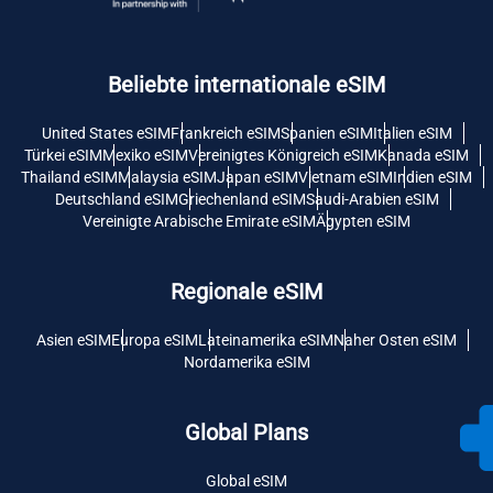
Beliebte internationale eSIM
United States eSIM
Frankreich eSIM
Spanien eSIM
Italien eSIM
Türkei eSIM
Mexiko eSIM
Vereinigtes Königreich eSIM
Kanada eSIM
Thailand eSIM
Malaysia eSIM
Japan eSIM
Vietnam eSIM
Indien eSIM
Deutschland eSIM
Griechenland eSIM
Saudi-Arabien eSIM
Vereinigte Arabische Emirate eSIM
Ägypten eSIM
Regionale eSIM
Asien eSIM
Europa eSIM
Lateinamerika eSIM
Naher Osten eSIM
Nordamerika eSIM
Global Plans
Global eSIM