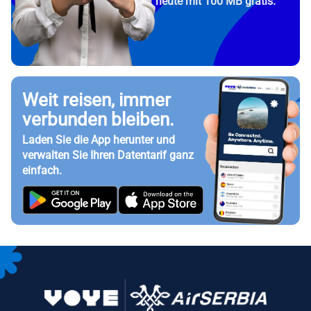
heute mit 100 MB gratis.
Weit reisen, immer
verbunden bleiben.
Laden Sie die App herunter und
verwalten Sie Ihren Datentarif ganz
einfach.