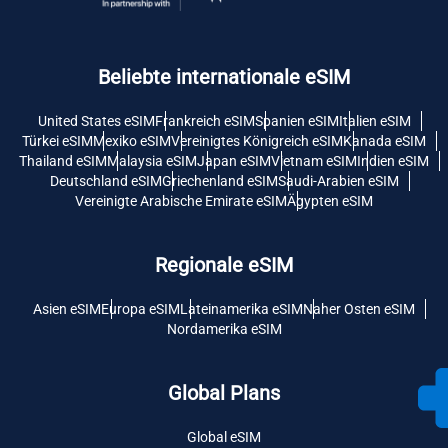
Beliebte internationale eSIM
United States eSIM
Frankreich eSIM
Spanien eSIM
Italien eSIM
Türkei eSIM
Mexiko eSIM
Vereinigtes Königreich eSIM
Kanada eSIM
Thailand eSIM
Malaysia eSIM
Japan eSIM
Vietnam eSIM
Indien eSIM
Deutschland eSIM
Griechenland eSIM
Saudi-Arabien eSIM
Vereinigte Arabische Emirate eSIM
Ägypten eSIM
Regionale eSIM
Asien eSIM
Europa eSIM
Lateinamerika eSIM
Naher Osten eSIM
Nordamerika eSIM
Global Plans
Global eSIM