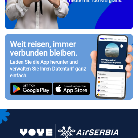
heute mit 100 MB gratis.
Weit reisen, immer
verbunden bleiben.
Laden Sie die App herunter und
verwalten Sie Ihren Datentarif ganz
einfach.