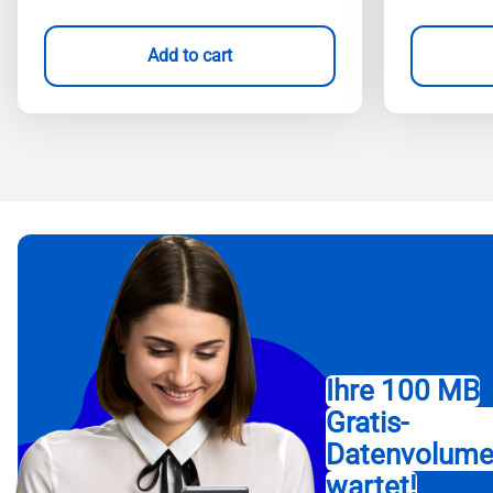
Add to cart
Ihre 100 MB
Gratis-
Datenvolum
wartet!