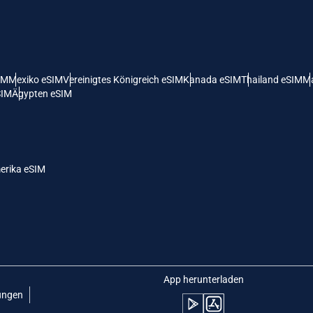
 Vereinigte Staaten (US) Dollar
KRW - Südkoreanischer Won
nglish
Español
- Singapur-Dollar
TWD - Neuer Taiwan-Dollar
IM
Mexiko eSIM
Vereinigtes Königreich eSIM
Kanada eSIM
Thailand eSIM
Ma
SIM
Ägypten eSIM
eutsch
简体中文
- Japanischer Yen
EUR - Euro
rançais
العربية
erika eSIM
- Thailändischer Baht
PHP - Philippinischer Peso
繁體中文
עברית
- Indonesische Rupiah
AUD - Australischer Dollar
日本語
한국어
- Kanadischer Dollar
GBP - Pfund Sterling
App herunterladen
ungen
olski
Português