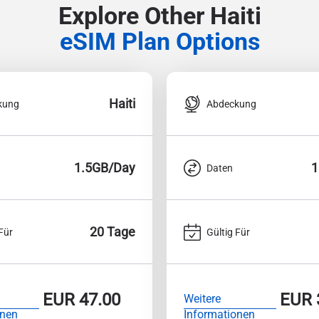
Explore Other Haiti
eSIM Plan Options
Haiti
kung
Abdeckung
1.5GB/Day
1
Daten
20 Tage
Für
Gültig Für
EUR
47.00
EUR
Weitere
onen
Informationen