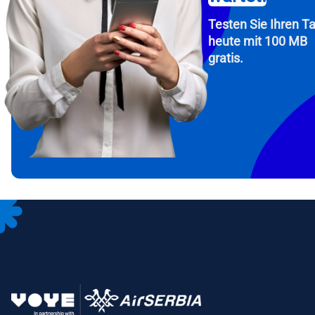
Testen Sie Ihren Ta
heute mit 100 MB
gratis.
How 
Fah
To get
Then, 
provid
in you
withou
E-Mai
Wäh
Spr
Währu