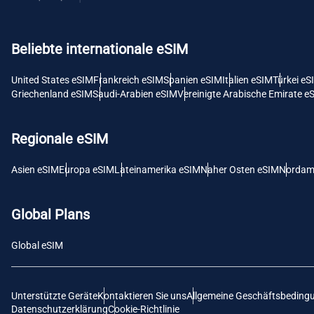
USD -
Beliebte internationale eSIM
E
SGD 
United States eSIM
Frankreich eSIM
Spanien eSIM
Italien eSIM
Türkei eS
Griechenland eSIM
Saudi-Arabien eSIM
Vereinigte Arabische Emirate e
D
JPY 
Regionale eSIM
F
Asien eSIM
Europa eSIM
Lateinamerika eSIM
Naher Osten eSIM
Nordam
THB 
Global Plans
IDR 
Global eSIM
CAD 
Unterstützte Geräte
Kontaktieren Sie uns
Allgemeine Geschäftsbeding
P
Datenschutzerklärung
Cookie-Richtlinie