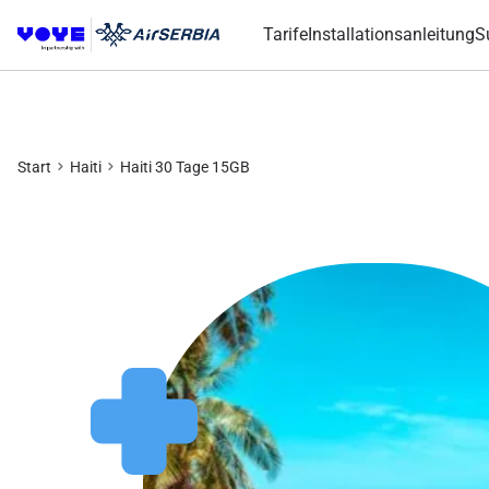
Tarife
Installationsanleitung
S
Start
Haiti
Haiti 30 Tage 15GB