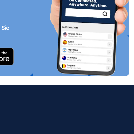
 Sie
Popup schließen
ues.
ology.
ill
enter
eSIM
Popup schließen
Popup schließen