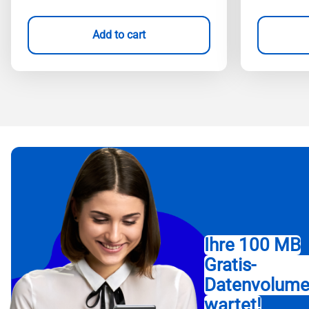
Add to cart
Ihre 100 MB
Gratis-
Datenvolum
wartet!