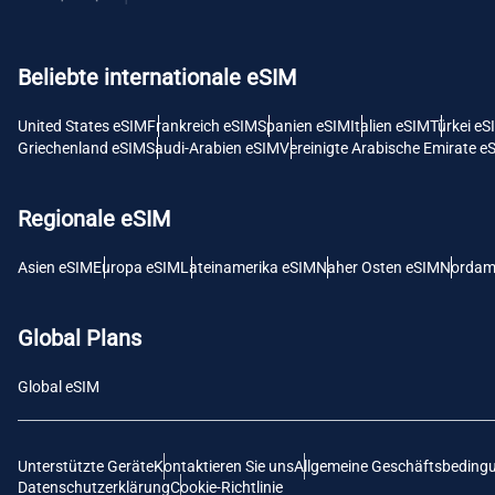
USD -
Beliebte internationale eSIM
E
SGD 
United States eSIM
Frankreich eSIM
Spanien eSIM
Italien eSIM
Türkei eS
Griechenland eSIM
Saudi-Arabien eSIM
Vereinigte Arabische Emirate e
D
JPY 
Regionale eSIM
F
Asien eSIM
Europa eSIM
Lateinamerika eSIM
Naher Osten eSIM
Nordam
THB 
Global Plans
IDR 
Global eSIM
CAD 
Unterstützte Geräte
Kontaktieren Sie uns
Allgemeine Geschäftsbeding
P
Datenschutzerklärung
Cookie-Richtlinie