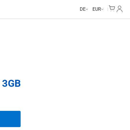
Cart
Mein 
DE
EUR
e 3GB