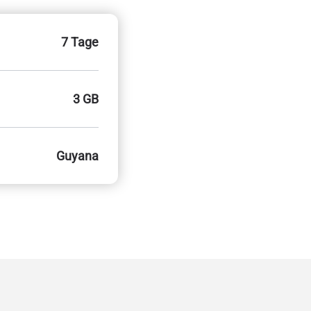
7 Tage
3 GB
Guyana