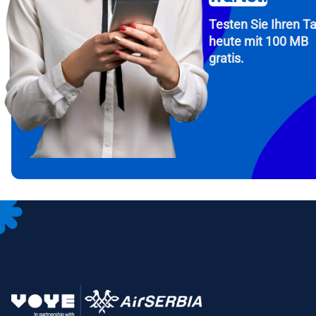
Testen Sie Ihren Ta
heute mit 100 MB
gratis.
How 
Fah
To get
Then, 
provid
in you
withou
E-Mai
Wäh
Spr
Währu