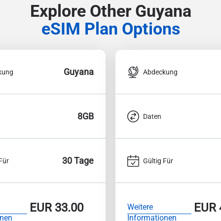
Explore Other Guyana
eSIM Plan Options
Guyana
kung
Abdeckung
8GB
Daten
30 Tage
Für
Gültig Für
EUR
33.00
EUR
Weitere
onen
Informationen