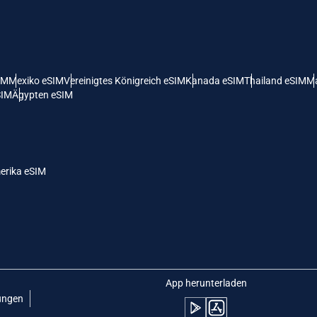
 Vereinigte Staaten (US) Dollar
KRW - Südkoreanischer Won
nglish
Español
- Singapur-Dollar
TWD - Neuer Taiwan-Dollar
IM
Mexiko eSIM
Vereinigtes Königreich eSIM
Kanada eSIM
Thailand eSIM
Ma
SIM
Ägypten eSIM
eutsch
简体中文
- Japanischer Yen
EUR - Euro
rançais
العربية
erika eSIM
- Thailändischer Baht
PHP - Philippinischer Peso
繁體中文
עברית
- Indonesische Rupiah
AUD - Australischer Dollar
日本語
한국어
- Kanadischer Dollar
GBP - Pfund Sterling
App herunterladen
ungen
olski
Português