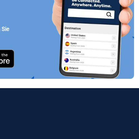
 Sie
Popup schließen
ues.
ology.
ill
enter
eSIM
Popup schließen
Popup schließen