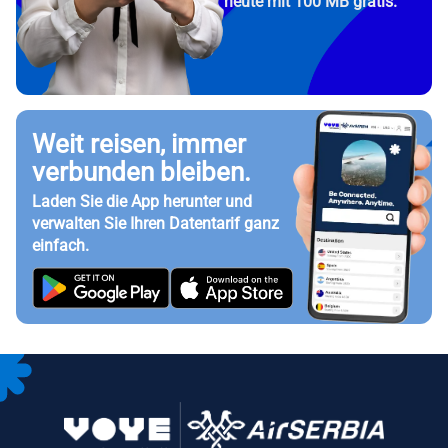
heute mit 100 MB gratis.
Weit reisen, immer
verbunden bleiben.
Laden Sie die App herunter und
verwalten Sie Ihren Datentarif ganz
einfach.