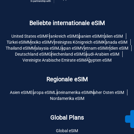
Beliebte internationale eSIM
United States eSIM
Frankreich eSIM
Spanien eSIM
Italien eSIM
Türkei eSIM
Mexiko eSIM
Vereinigtes Königreich eSIM
Kanada eSIM
Thailand eSIM
Malaysia eSIM
Japan eSIM
Vietnam eSIM
Indien eSIM
Deutschland eSIM
Griechenland eSIM
Saudi-Arabien eSIM
Vereinigte Arabische Emirate eSIM
Ägypten eSIM
Regionale eSIM
Asien eSIM
Europa eSIM
Lateinamerika eSIM
Naher Osten eSIM
Nordamerika eSIM
Global Plans
Global eSIM