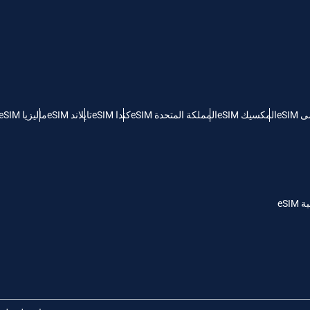
KRW - وون كوريا الجنوبية
Español
Engli
TWD - دولار تايواني جديد
eSI
المكسيك eSIM
المملكة المتحدة eSIM
كندا eSIM
تايلاند eSIM
ماليزيا eSIM
简体中文
Deuts
EUR - يورو
França
العربية
PHP - البيزو الفلبيني
eSI
繁體中
עברית
AUD - دولار استرالي
한국어
日本
GBP - جنيه استرليني