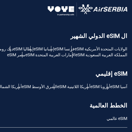
USD - دولار امريكي (الولايات المتحدة).
sh
ال eSIM الدولي الشهير
SGD - الدولار السنغافوري
الولايات المتحدة الأمريكية eSIM
فرنسا eSIM
إسبانيا eSIM
إيطاليا eSIM
ديك رومى M
ch
المملكة العربية السعودية eSIM
الإمارات العربية المتحدة eSIM
مصر eSIM
JPY - ين ياباني
is
eSIM إقليمي
THB - البات التايلندي
آسيا eSIM
أوروبا eSIM
أمريكا اللاتينية eSIM
الشرق الأوسط eSIM
أمريكا الشمالية M
文
IDR - الروبية الاندونيسية
الخطط العالمية
語
eSIM عالمي
CAD - دولار كندي