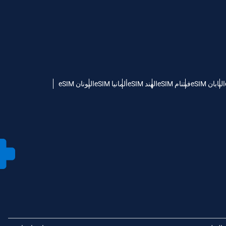
اليابان eSIM
فيتنام eSIM
الهند eSIM
ألمانيا eSIM
اليونان eSIM