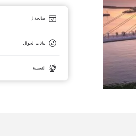
صالحة ل
بيانات الجوال
التغطية