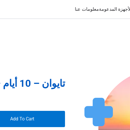
لأجهزة المدعومة
معلومات عنا
تايوان – 10 أيام – غير محدودة
Add To Cart