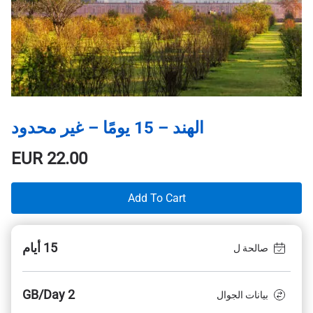
الهند – 15 يومًا – غير محدود
EUR
22.00
Add To Cart
15 أيام
صالحة ل
2 GB/Day
بيانات الجوال