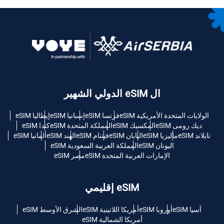
ال eSIM الدولي الشهير
الولايات المتحدة الأمريكية eSIM
فرنسا eSIM
إسبانيا eSIM
إيطاليا eSIM
ديك رومى eSIM
المكسيك eSIM
المملكة المتحدة eSIM
كندا eSIM
تايلاند eSIM
ماليزيا eSIM
اليابان eSIM
فيتنام eSIM
الهند eSIM
ألمانيا eSIM
اليونان eSIM
المملكة العربية السعودية eSIM
الإمارات العربية المتحدة eSIM
مصر eSIM
eSIM إقليمي
آسيا eSIM
أوروبا eSIM
أمريكا اللاتينية eSIM
الشرق الأوسط eSIM
أمريكا الشمالية eSIM