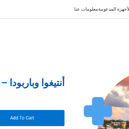
لأجهزة المدعومة
معلومات عنا
أنتيغوا وباربودا – 7 أيام – غير محدود
Add To Cart