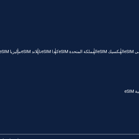
KRW - وون كوريا الجنوبية
Español
Engli
TWD - دولار تايواني جديد
eSI
المكسيك eSIM
المملكة المتحدة eSIM
كندا eSIM
تايلاند eSIM
ماليزيا eSIM
简体中文
Deuts
EUR - يورو
França
العربية
PHP - البيزو الفلبيني
eSI
繁體中
עברית
AUD - دولار استرالي
한국어
日本
GBP - جنيه استرليني