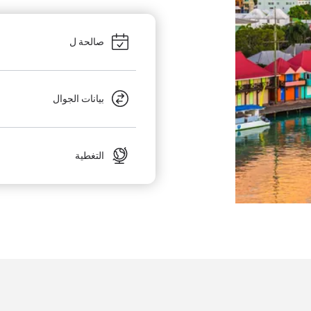
صالحة ل
بيانات الجوال
التغطية