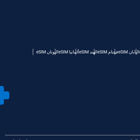
اليابان eSIM
فيتنام eSIM
الهند eSIM
ألمانيا eSIM
اليونان eSIM