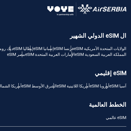
USD - دولار امريكي (الولايات المتحدة).
sh
ال eSIM الدولي الشهير
SGD - الدولار السنغافوري
الولايات المتحدة الأمريكية eSIM
فرنسا eSIM
إسبانيا eSIM
إيطاليا eSIM
ديك رومى M
ch
المملكة العربية السعودية eSIM
الإمارات العربية المتحدة eSIM
مصر eSIM
JPY - ين ياباني
is
eSIM إقليمي
THB - البات التايلندي
آسيا eSIM
أوروبا eSIM
أمريكا اللاتينية eSIM
الشرق الأوسط eSIM
أمريكا الشمالية M
文
IDR - الروبية الاندونيسية
الخطط العالمية
語
eSIM عالمي
CAD - دولار كندي