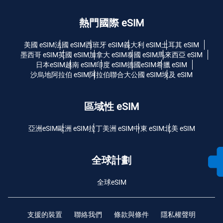
熱門國際 eSIM
美國 eSIM
法國 eSIM
西班牙 eSIM
義大利 eSIM
土耳其 eSIM
墨西哥 eSIM
英國 eSIM
加拿大 eSIM
泰國 eSIM
馬來西亞 eSIM
日本eSIM
越南 eSIM
印度 eSIM
德國eSIM
希臘 eSIM
沙烏地阿拉伯 eSIM
阿拉伯聯合大公國 eSIM
埃及 eSIM
區域性 eSIM
亞洲eSIM
歐洲 eSIM
拉丁美洲 eSIM
中東 eSIM
北美 eSIM
全球計劃
全球eSIM
支援的裝置
聯絡我們
條款與條件
隱私權聲明