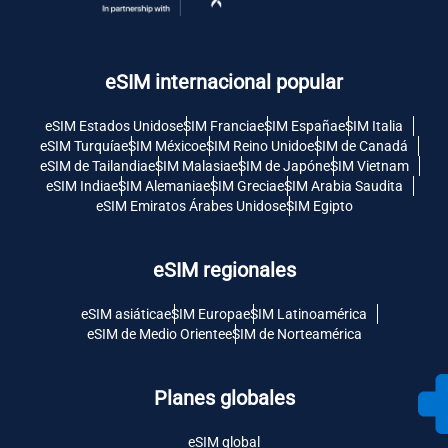
eSIM internacional popular
eSIM Estados Unidos
eSIM Francia
eSIM España
eSIM Italia
eSIM Turquía
eSIM México
eSIM Reino Unido
eSIM de Canadá
eSIM de Tailandia
eSIM Malasia
eSIM de Japón
eSIM Vietnam
eSIM India
eSIM Alemania
eSIM Grecia
eSIM Arabia Saudita
eSIM Emiratos Árabes Unidos
eSIM Egipto
eSIM regionales
eSIM asiática
eSIM Europa
eSIM Latinoamérica
eSIM de Medio Oriente
eSIM de Norteamérica
Planes globales
eSIM global