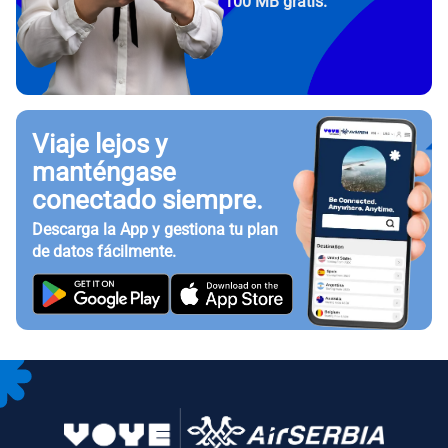
100 MB gratis.
Viaje lejos y
manténgase
conectado siempre.
Descarga la App y gestiona tu plan
de datos fácilmente.