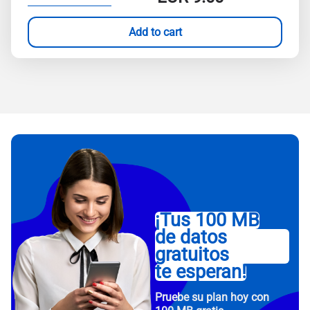
Add to cart
¡Tus 100 MB
de datos
gratuitos
te esperan!
Pruebe su plan hoy con