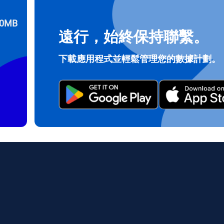
0MB
遠行，始終保持聯繫。
登入或註冊
do I get my eSim?
下載應用程式並輕鬆管理您的數據計劃。
繼續前往您的帳戶或在幾秒鐘內建立一個新帳戶。
 your eSIM, start by checking if your device supports eSIM techn
contact your mobile carrier to request an eSIM activation. They w
e you with a QR code or activation details that you can scan or 
r device settings. Once activated, you can enjoy the benefits of 
t needing a physical SIM card!
或使用電子郵件繼續
郵件
擇貨幣：
發送驗證碼
擇語言：
貨幣