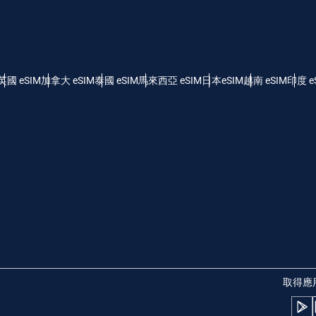
- 美元 (US)
KRW - 韓元
nglish
Español
 - 新加坡元
TWD - 新台幣
英國 eSIM
加拿大 eSIM
泰國 eSIM
馬來西亞 eSIM
日本eSIM
越南 eSIM
印度 e
eutsch
简体中文
 - 日圓
EUR - 歐元
rançais
العربية
 - 泰銖
PHP - 菲律賓比索
繁體中文
עברית
 - 印尼盾
AUD - 澳幣
日本語
한국어
 - 加幣
GBP - 英鎊
取得應
olski
Português