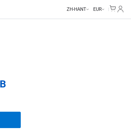
Unlimited Data
Unlimited Data
Unlimited Data
Unlimited Data
Cart
我的
ZH-HANT
EUR
B