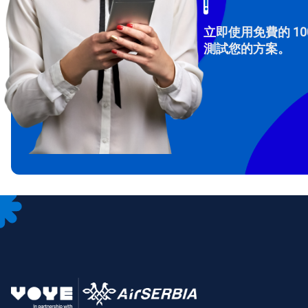
!
立即使用免費的 10
測試您的方案。
How 
To get
Then, 
provid
in you
withou
電子
選
選
搜尋