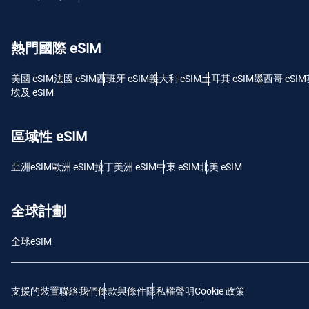
USD 
熱門國際 eSIM
E
SGD
美國 eSIM
法國 eSIM
西班牙 eSIM
義大利 eSIM
土耳其 eSIM
墨西哥 eSIM
埃及 eSIM
D
JPY
區域性 eSIM
F
亞洲eSIM
歐洲 eSIM
拉丁美洲 eSIM
中東 eSIM
北美 eSIM
THB
全球計劃
IDR
全球eSIM
CAD
支援的裝置
聯絡我們
條款與條件
隱私權聲明
Cookie 政策
P