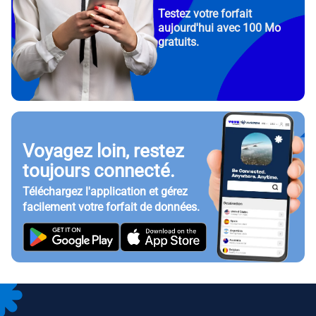
Testez votre forfait
aujourd'hui avec 100 Mo
gratuits.
Voyagez loin, restez
toujours connecté.
Téléchargez l'application et gérez
facilement votre forfait de données.