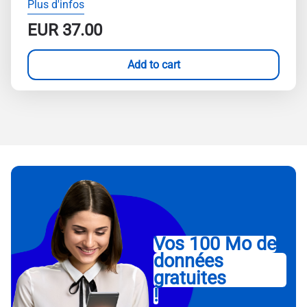
Plus d'infos
EUR
37.00
Add to cart
Vos 100 Mo de
données
gratuites
!