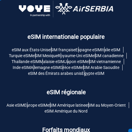
eSIM internationale populaire
eSIM aux États-Unis
eSIM française
Espagne eSIM
Italie eSIM
Turquie eSIM
eSIM Mexique
Royaume-Uni eSIM
eSIM canadienne
Thaïlande eSIM
Malaisie eSIM
Japon eSIM
eSIM vietnamienne
Inde eSIM
Allemagne eSIM
Grèce eSIM
eSIM Arabie Saoudite
eSIM des Émirats arabes unis
Egypte eSIM
eSIM régionale
Asie eSIM
Europe eSIM
eSIM Amérique latine
eSIM au Moyen-Orient
eSIM Amérique du Nord
Forfaits mondiaux