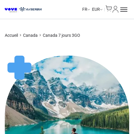
Cart
Mon com
Unlimited Data
Unlimited Data
Unlimited Data
Unlimited Data
FR
EUR
Accueil
Canada
Canada 7 jours 3GO