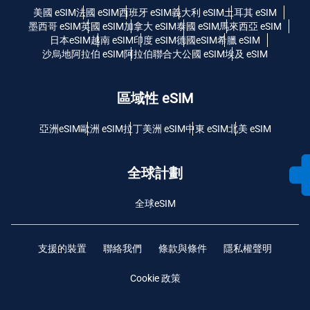
美國 eSIM
法國 eSIM
西班牙 eSIM
義大利 eSIM
土耳其 eSIM
墨西哥 eSIM
英國 eSIM
加拿大 eSIM
泰國 eSIM
馬來西亞 eSIM
日本eSIM
越南 eSIM
印度 eSIM
德國eSIM
希臘 eSIM
沙烏地阿拉伯 eSIM
阿拉伯聯合大公國 eSIM
埃及 eSIM
區域性 eSIM
亞洲eSIM
歐洲 eSIM
拉丁美洲 eSIM
中東 eSIM
北美 eSIM
全球計劃
全球eSIM
支援的裝置
聯絡我們
條款與條件
隱私權聲明
Cookie 政策