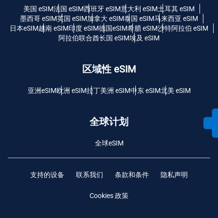
美国 eSIM
法国 eSIM
西班牙 eSIM
意大利 eSIM
土耳其 eSIM
墨西哥 eSIM
英国 eSIM
加拿大 eSIM
泰国 eSIM
马来西亚 eSIM
日本eSIM
越南 eSIM
印度 eSIM
德国eSIM
希腊 eSIM
沙特阿拉伯 eSIM
阿拉伯联合酋长国 eSIM
埃及 eSIM
区域性 eSIM
亚洲eSIM
欧洲 eSIM
拉丁美洲 eSIM
中东 eSIM
北美 eSIM
全球计划
全球eSIM
支持的设备
联系我们
条款和条件
隐私声明
Cookies 政策