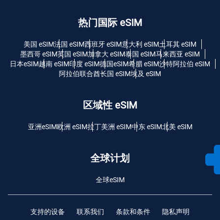
热门国际 eSIM
美国 eSIM
法国 eSIM
西班牙 eSIM
意大利 eSIM
土耳其 eSIM
墨西哥 eSIM
英国 eSIM
加拿大 eSIM
泰国 eSIM
马来西亚 eSIM
日本eSIM
越南 eSIM
印度 eSIM
德国eSIM
希腊 eSIM
沙特阿拉伯 eSIM
阿拉伯联合酋长国 eSIM
埃及 eSIM
区域性 eSIM
亚洲eSIM
欧洲 eSIM
拉丁美洲 eSIM
中东 eSIM
北美 eSIM
全球计划
全球eSIM
支持的设备
联系我们
条款和条件
隐私声明