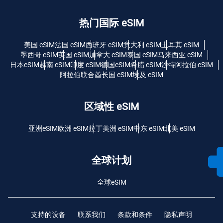
热门国际 eSIM
美国 eSIM
法国 eSIM
西班牙 eSIM
意大利 eSIM
土耳其 eSIM
墨西哥 eSIM
英国 eSIM
加拿大 eSIM
泰国 eSIM
马来西亚 eSIM
日本eSIM
越南 eSIM
印度 eSIM
德国eSIM
希腊 eSIM
沙特阿拉伯 eSIM
阿拉伯联合酋长国 eSIM
埃及 eSIM
区域性 eSIM
亚洲eSIM
欧洲 eSIM
拉丁美洲 eSIM
中东 eSIM
北美 eSIM
全球计划
全球eSIM
支持的设备
联系我们
条款和条件
隐私声明