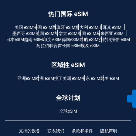
热门国际 eSIM
美国 eSIM
法国 eSIM
西班牙 eSIM
意大利 eSIM
土耳其 eSIM
墨西哥 eSIM
英国 eSIM
加拿大 eSIM
泰国 eSIM
马来西亚 eSIM
日本eSIM
越南 eSIM
印度 eSIM
德国eSIM
希腊 eSIM
沙特阿拉伯 eSIM
阿拉伯联合酋长国 eSIM
埃及 eSIM
区域性 eSIM
亚洲eSIM
欧洲 eSIM
拉丁美洲 eSIM
中东 eSIM
北美 eSIM
全球计划
全球eSIM
支持的设备
联系我们
条款和条件
隐私声明