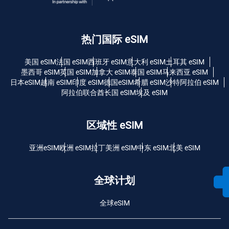
热门国际 eSIM
美国 eSIM
法国 eSIM
西班牙 eSIM
意大利 eSIM
土耳其 eSIM
墨西哥 eSIM
英国 eSIM
加拿大 eSIM
泰国 eSIM
马来西亚 eSIM
日本eSIM
越南 eSIM
印度 eSIM
德国eSIM
希腊 eSIM
沙特阿拉伯 eSIM
阿拉伯联合酋长国 eSIM
埃及 eSIM
区域性 eSIM
亚洲eSIM
欧洲 eSIM
拉丁美洲 eSIM
中东 eSIM
北美 eSIM
全球计划
全球eSIM