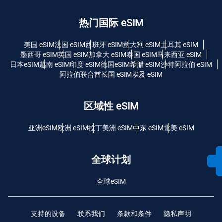
热门国际 eSIM
美国 eSIM
法国 eSIM
西班牙 eSIM
意大利 eSIM
土耳其 eSIM
墨西哥 eSIM
英国 eSIM
加拿大 eSIM
泰国 eSIM
马来西亚 eSIM
日本eSIM
越南 eSIM
印度 eSIM
德国eSIM
希腊 eSIM
沙特阿拉伯 eSIM
阿拉伯联合酋长国 eSIM
埃及 eSIM
区域性 eSIM
亚洲eSIM
欧洲 eSIM
拉丁美洲 eSIM
中东 eSIM
北美 eSIM
全球计划
全球eSIM
支持的设备
联系我们
条款和条件
隐私声明