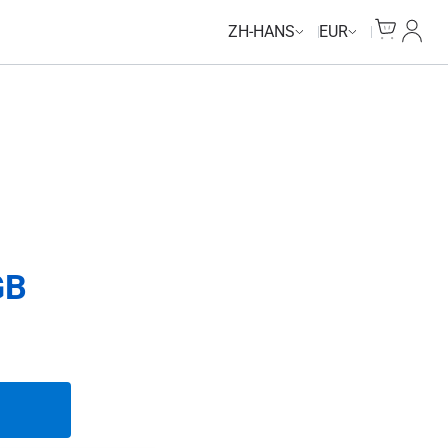
Unlimited Data
Unlimited Data
Unlimited Data
Unlimited Data
Cart
我的
ZH-HANS
EUR
GB