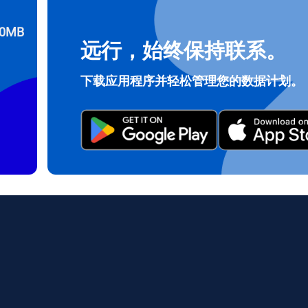
0MB
远行，始终保持联系。
登录或注册
do I get my eSim?
下载应用程序并轻松管理您的数据计划。
继续访问您的账户或在几秒钟内创建一个新账户。
 your eSIM, start by checking if your device supports eSIM techn
contact your mobile carrier to request an eSIM activation. They w
e you with a QR code or activation details that you can scan or 
r device settings. Once activated, you can enjoy the benefits of 
t needing a physical SIM card!
或使用电子邮件继续
邮件
择货币：
发送验证码
择语言：
货币