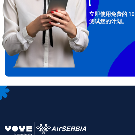
!
立即使用免费的 10
测试您的计划。
How 
To get
Then, 
provid
in you
withou
电子
选
选
搜索