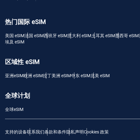
USD
热门国际 eSIM
E
SGD
美国 eSIM
法国 eSIM
西班牙 eSIM
意大利 eSIM
土耳其 eSIM
墨西哥 eSIM
埃及 eSIM
D
JPY 
区域性 eSIM
F
亚洲eSIM
欧洲 eSIM
拉丁美洲 eSIM
中东 eSIM
北美 eSIM
THB
全球计划
IDR
全球eSIM
CAD
支持的设备
联系我们
条款和条件
隐私声明
Cookies 政策
P