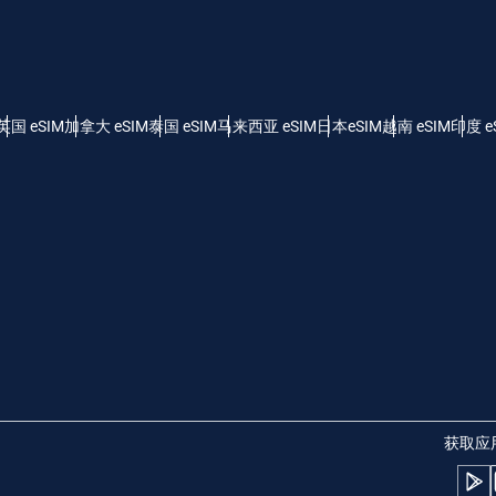
 - 美元
KRW - 南非兰特 (R)
nglish
Español
 - 新加坡元（S$）
TWD - 新台币
英国 eSIM
加拿大 eSIM
泰国 eSIM
马来西亚 eSIM
日本eSIM
越南 eSIM
印度 e
eutsch
简体中文
- 日元 (¥)
EUR - 欧元
rançais
العربية
 - 泰铢
PHP - 菲律宾比索
繁體中文
עברית
 - 印尼盾
AUD - 澳元（$）
日本語
한국어
 - 加元（$）
GBP - 英镑 (£)
获取应
olski
Português