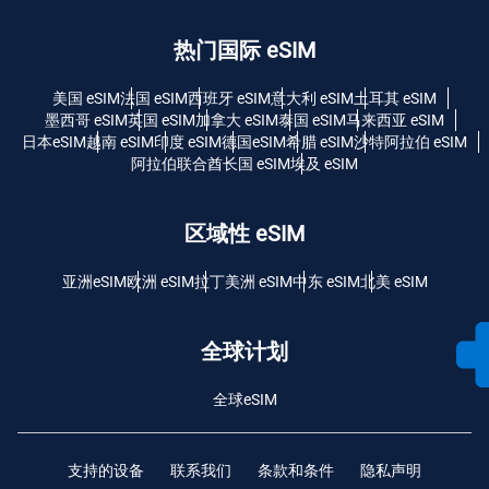
热门国际 eSIM
美国 eSIM
法国 eSIM
西班牙 eSIM
意大利 eSIM
土耳其 eSIM
墨西哥 eSIM
英国 eSIM
加拿大 eSIM
泰国 eSIM
马来西亚 eSIM
日本eSIM
越南 eSIM
印度 eSIM
德国eSIM
希腊 eSIM
沙特阿拉伯 eSIM
阿拉伯联合酋长国 eSIM
埃及 eSIM
区域性 eSIM
亚洲eSIM
欧洲 eSIM
拉丁美洲 eSIM
中东 eSIM
北美 eSIM
全球计划
全球eSIM
支持的设备
联系我们
条款和条件
隐私声明