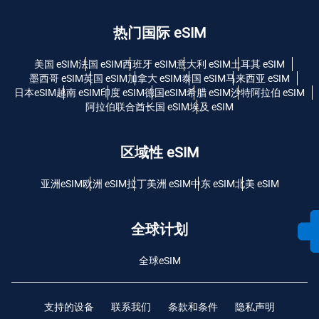
热门国际 eSIM
美国 eSIM
法国 eSIM
西班牙 eSIM
意大利 eSIM
土耳其 eSIM
墨西哥 eSIM
英国 eSIM
加拿大 eSIM
泰国 eSIM
马来西亚 eSIM
日本eSIM
越南 eSIM
印度 eSIM
德国eSIM
希腊 eSIM
沙特阿拉伯 eSIM
阿拉伯联合酋长国 eSIM
埃及 eSIM
区域性 eSIM
亚洲eSIM
欧洲 eSIM
拉丁美洲 eSIM
中东 eSIM
北美 eSIM
全球计划
全球eSIM
支持的设备
联系我们
条款和条件
隐私声明