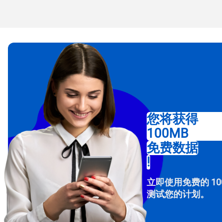
电子
选
选
搜索
USD
E
您将获得
SGD
100MB
免费数据
D
!
JPY 
立即使用免费的 10
F
测试您的计划。
THB