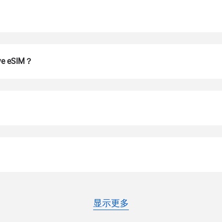
 eSIM？
登录或注册
do I get my eSim?
继续访问您的账户或在几秒钟内创建一个新账户。
 your eSIM, start by checking if your device supports eSIM techn
contact your mobile carrier to request an eSIM activation. They w
e you with a QR code or activation details that you can scan or 
r device settings. Once activated, you can enjoy the benefits of 
t needing a physical SIM card!
或使用电子邮件继续
显示更多