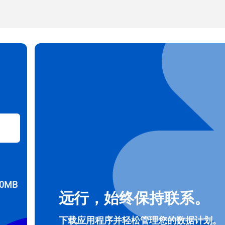
邮件
择货币：
发送验证码
择语言：
货币
 - 美元
KRW - 南非兰特 (R)
nglish
Español
 - 新加坡元（S$）
TWD - 新台币
eutsch
简体中文
- 日元 (¥)
EUR - 欧元
0MB
rançais
العربية
远行，始终保持联系。
 - 泰铢
PHP - 菲律宾比索
下载应用程序并轻松管理您的数据计划。
繁體中文
עברית