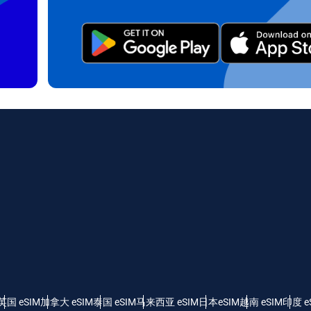
 - 印尼盾
AUD - 澳元（$）
日本語
한국어
 - 加元（$）
GBP - 英镑 (£)
olski
Português
 - 阿联酋迪拉姆
ILS - 以色列新谢克尔
рпски
Türkçe
 - 瑞士法郎
NZD - 新西兰元（$）
 - 塞尔维亚第纳尔
英国 eSIM
加拿大 eSIM
泰国 eSIM
马来西亚 eSIM
日本eSIM
越南 eSIM
印度 e