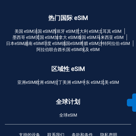
热门国际 eSIM
美国 eSIM
法国 eSIM
西班牙 eSIM
意大利 eSIM
土耳其 eSIM
墨西哥 eSIM
英国 eSIM
加拿大 eSIM
泰国 eSIM
马来西亚 eSIM
日本eSIM
越南 eSIM
印度 eSIM
德国eSIM
希腊 eSIM
沙特阿拉伯 eSIM
阿拉伯联合酋长国 eSIM
埃及 eSIM
区域性 eSIM
亚洲eSIM
欧洲 eSIM
拉丁美洲 eSIM
中东 eSIM
北美 eSIM
全球计划
全球eSIM
支持的设备
联系我们
条款和条件
隐私声明