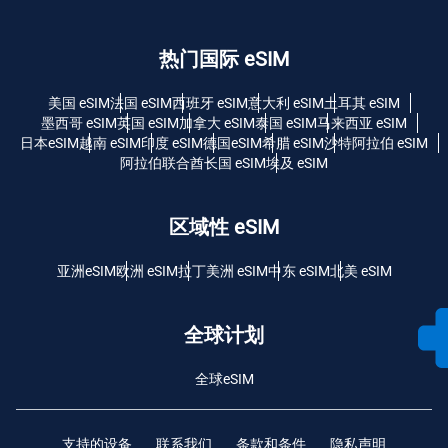
热门国际 eSIM
美国 eSIM
法国 eSIM
西班牙 eSIM
意大利 eSIM
土耳其 eSIM
墨西哥 eSIM
英国 eSIM
加拿大 eSIM
泰国 eSIM
马来西亚 eSIM
日本eSIM
越南 eSIM
印度 eSIM
德国eSIM
希腊 eSIM
沙特阿拉伯 eSIM
阿拉伯联合酋长国 eSIM
埃及 eSIM
区域性 eSIM
亚洲eSIM
欧洲 eSIM
拉丁美洲 eSIM
中东 eSIM
北美 eSIM
全球计划
全球eSIM
支持的设备
联系我们
条款和条件
隐私声明