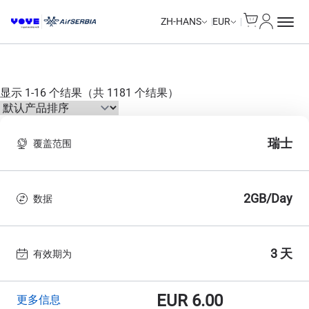
Cart
我的账户
Unlimited Data
Unlimited Data
Unlimited Data
Unlimited Data
Unlimited Data
Unlimited Data
Unlimited Data
Unlimited Data
Unlimited Data
Unlimited Data
Unlimited Data
ZH-HANS
EUR
显示 1-16 个结果（共 1181 个结果）
瑞士
覆盖范围
2GB/Day
数据
3 天
有效期为
EUR
6.00
更多信息