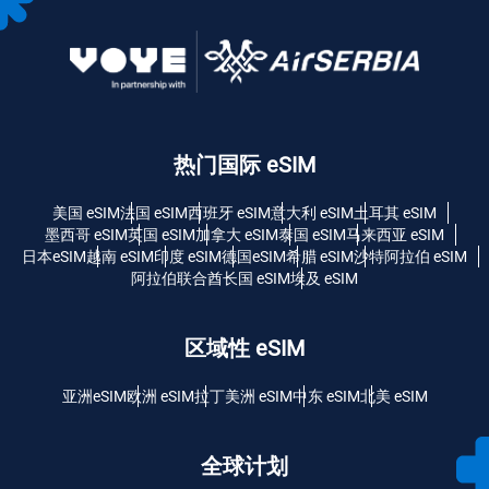
热门国际 eSIM
美国 eSIM
法国 eSIM
西班牙 eSIM
意大利 eSIM
土耳其 eSIM
墨西哥 eSIM
英国 eSIM
加拿大 eSIM
泰国 eSIM
马来西亚 eSIM
日本eSIM
越南 eSIM
印度 eSIM
德国eSIM
希腊 eSIM
沙特阿拉伯 eSIM
阿拉伯联合酋长国 eSIM
埃及 eSIM
区域性 eSIM
亚洲eSIM
欧洲 eSIM
拉丁美洲 eSIM
中东 eSIM
北美 eSIM
全球计划