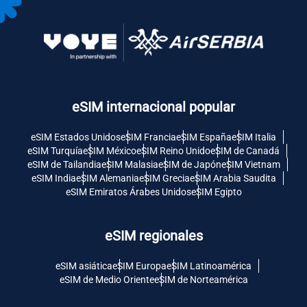
eSIM internacional popular
eSIM Estados Unidos
eSIM Francia
eSIM España
eSIM Italia
eSIM Turquía
eSIM México
eSIM Reino Unido
eSIM de Canadá
eSIM de Tailandia
eSIM Malasia
eSIM de Japón
eSIM Vietnam
eSIM India
eSIM Alemania
eSIM Grecia
eSIM Arabia Saudita
eSIM Emiratos Árabes Unidos
eSIM Egipto
eSIM regionales
eSIM asiática
eSIM Europa
eSIM Latinoamérica
eSIM de Medio Oriente
eSIM de Norteamérica