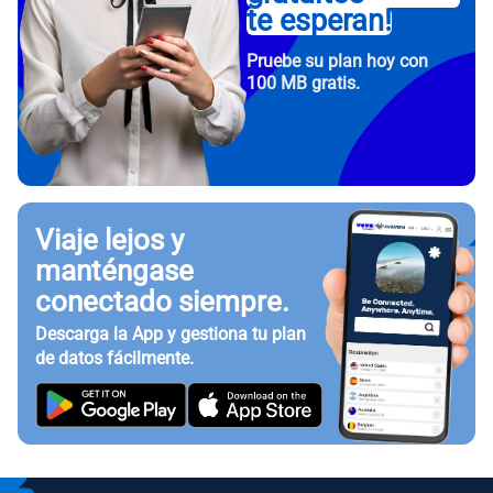
te esperan!
Pruebe su plan hoy con
100 MB gratis.
Viaje lejos y
manténgase
conectado siempre.
Descarga la App y gestiona tu plan
de datos fácilmente.