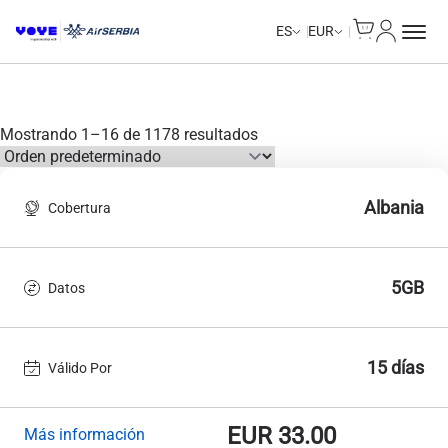
Cart
Mi Cuent
Unlimited Data
Unlimited Data
Unlimited Data
Unlimited Data
Unlimited Data
Unlimited Data
Unlimited Data
Unlimited Data
ES
EUR
Mostrando 1–16 de 1178 resultados
Albania
Cobertura
5GB
Datos
15 días
Válido Por
EUR
33.00
Más información