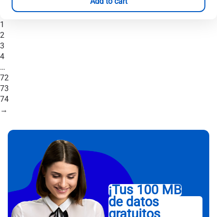
Add to cart
1
2
3
4
…
72
73
74
→
¡Tus 100 MB
de datos
gratuitos