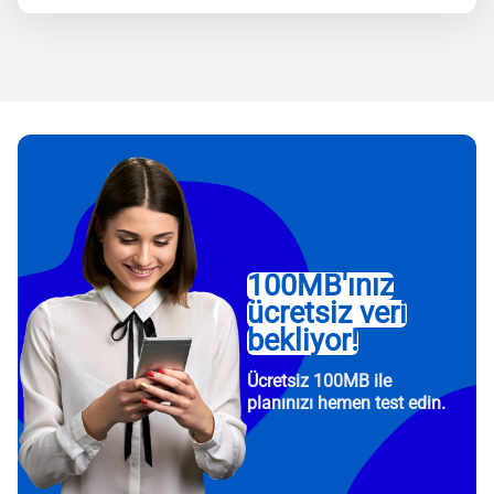
100MB'ınız
ücretsiz veri
bekliyor!
Ücretsiz 100MB ile
planınızı hemen test edin.