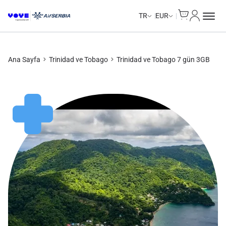
Cart
Hesabım
Unlimited Data
Unlimited Data
Unlimited Data
Unlimited Data
TR
EUR
Ana Sayfa
Trinidad ve Tobago
Trinidad ve Tobago 7 gün 3GB