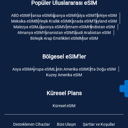
Popüler Uluslararası eSIM
ABD eSIM
Fransa eSIM
İspanya eSIM
İtalya eSIM
Türkiye eSIM
Meksika eSIM
Birleşik Krallık eSIM
Kanada eSIM
Tayland eSIM
Malezya eSIM
Japonya eSIM
Vietnam eSIM
Hindistan eSIM
Almanya eSIM
Yunanistan eSIM
Suudi Arabistan eSIM
Birleşik Arap Emirlikleri eSIM
Mısır eSIM
Bölgesel eSIM'ler
Asya eSIM
Avrupa eSIM
Latin Amerika eSIM
Orta Doğu eSIM
Kuzey Amerika eSIM
Küresel Plans
Küresel eSIM
Desteklenen Cihazlar
Bize Ulaşın
Şartlar ve Koşullar