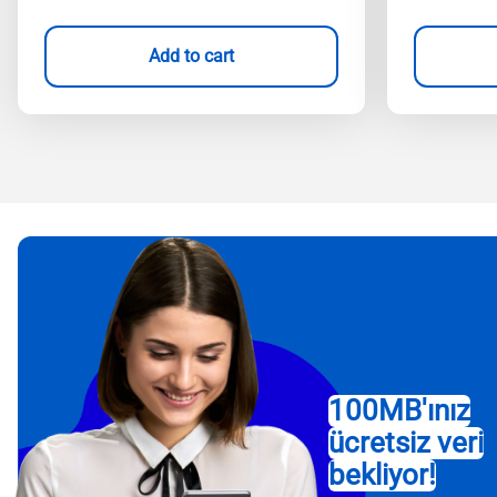
Add to cart
100MB'ınız
ücretsiz veri
bekliyor!