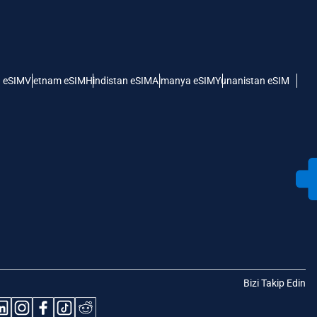
 eSIM
Vietnam eSIM
Hindistan eSIM
Almanya eSIM
Yunanistan eSIM
Bizi Takip Edin