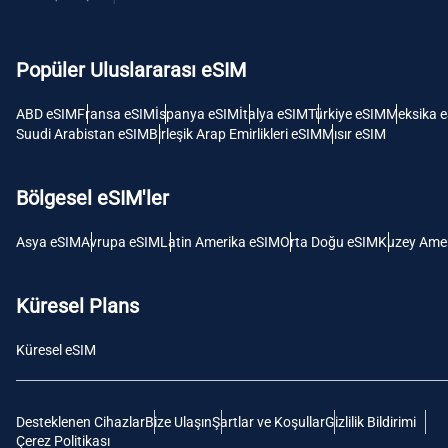
USD -
Dolar
Popüler Uluslararası eSIM
E
SGD 
ABD eSIM
Fransa eSIM
İspanya eSIM
İtalya eSIM
Türkiye eSIM
Meksika 
Suudi Arabistan eSIM
Birleşik Arap Emirlikleri eSIM
Mısır eSIM
D
JPY 
Bölgesel eSIM'ler
F
Asya eSIM
Avrupa eSIM
Latin Amerika eSIM
Orta Doğu eSIM
Kuzey Amer
THB 
Küresel Plans
IDR 
Küresel eSIM
CAD 
Desteklenen Cihazlar
Bize Ulaşın
Şartlar ve Koşullar
Gizlilik Bildirimi
P
Çerez Politikası