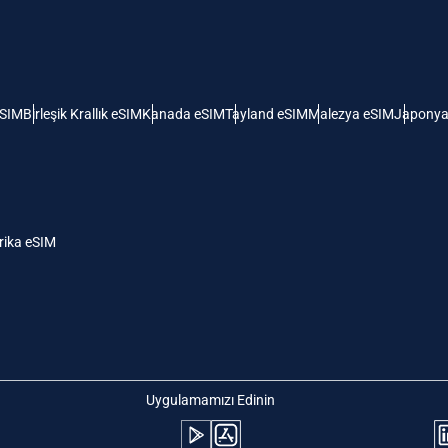
 Amerika Birleşik Devletleri (ABD)
KRW - Güney Kore Wonu
ı
nglish
Español
- Singapur Doları
TWD - Yeni Tayvan Doları
eSIM
Birleşik Krallık eSIM
Kanada eSIM
Tayland eSIM
Malezya eSIM
Japonya
eutsch
简体中文
- Japon Yeni
EUR - Euro
rançais
العربية
ika eSIM
- Tayland Bahtı
PHP - Filipin Pesosu
繁體中文
עברית
- Endonezya Rupiahı
AUD - Avustralya Doları
日本語
한국어
- Kanada Doları
GBP - İngiliz Sterlini
Uygulamamızı Edinin
olski
Português